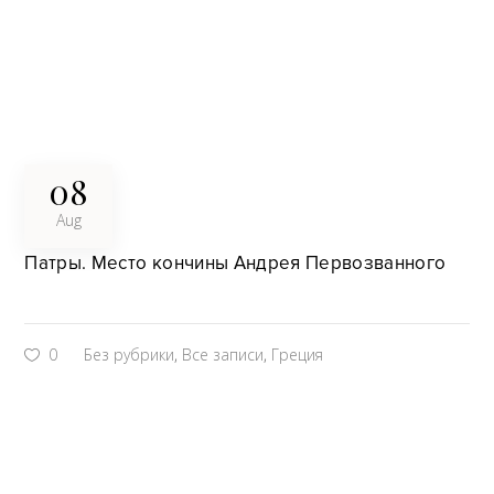
08
Aug
Патры. Место кончины Андрея Первозванного
0
Без рубрики
,
Все записи
,
Греция