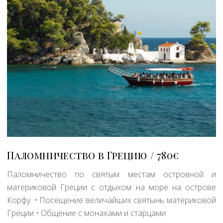
Паломничество в Грецию
780€
Паломничество по святым местам островной и
материковой Греции с отдыхом на море на острове
Корфу. • Посещение величайших святынь материковой
Греции • Общение с монахами и старцами